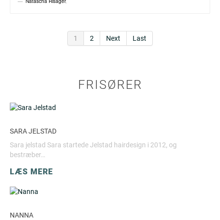
Natascha Risager
,
1
2
Next
Last
FRISØRER
SARA JELSTAD
Sara jelstad Sara startede Jelstad hairdesign i 2012, og
bestræber…
LÆS MERE
NANNA