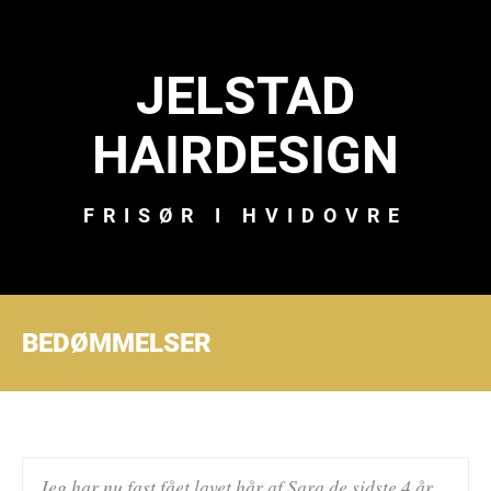
JELSTAD
HAIRDESIGN
FRISØR I HVIDOVRE
BEDØMMELSER
Jeg har nu fast fået lavet hår af Sara de sidste 4 år ...