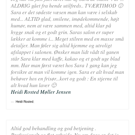
ALDRIG gået fra hende utilfreds.. TVÆRTIMOD 🙂
Sara er det sødeste væsen man kan være i selskab
med... ALTID glad, smilene, imødekommende, højt
humør, nem at være sammen med, altid klar på
hygge snak og et godt grin. Saras salon er super
lækker at komme i... Meget stilren med en masse små
detaljer. Man føler sig altid hjemme og utroligt
afslappet i salonen. Ønsker man lidt vådt til ganen
står Sara klar med kaffe, kakao og et godt uge blad
mm. Har man først været hos Sara 1 gang kan jeg
forsikre at man vil komme igen. Sara er alt hvad man
behøver hos en frisør...kort og godt : En stjerne til
alt hvad hun laver 🙂
Heidi Rosted Møller Jensen
Heidi Rosted
,
Altid god behandling og god betjening .
Professionelt og flot arbejde. Nu om dage er det jo